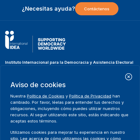
¿Necesitas ayuda?
Contáctenos
Instituto Internacional para la Democracia y Asistencia Electoral
(IDEA Internacional)
Dirección:
Strömsborgsbron 1
Aviso de cookies
SE-103 34 Estocolmo
Suecia
Nuestra
Política de Cookies
y
Política de Privacidad
han
Teléfono
+46 8 698 37 00
cambiado. Por favor, léelas para entender tus derechos y
obligaciones, incluyendo cómo puedes utilizar nuestros
recursos. Al seguir utilizando este sitio, estás indicando que
Inicio
Projectos
Footer
aceptas estos términos.
Sobre nosotros
Iniciativas
menu
Qué hacemos
Noticias y eventos
Utilizamos cookies para mejorar tu experiencia en nuestro
Dónde trabajamos
Prensa
sitio. Lee acerca de cómo utilizamos las cookies y cómo