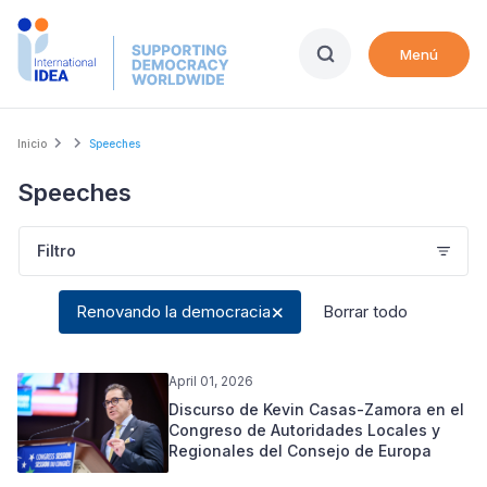
Skip
to
Menú
main
content
Breadcrumb
Inicio
Speeches
Speeches
Filtro
Renovando la democracia
Borrar todo
April 01, 2026
Discurso de Kevin Casas-Zamora en el
Congreso de Autoridades Locales y
Regionales del Consejo de Europa