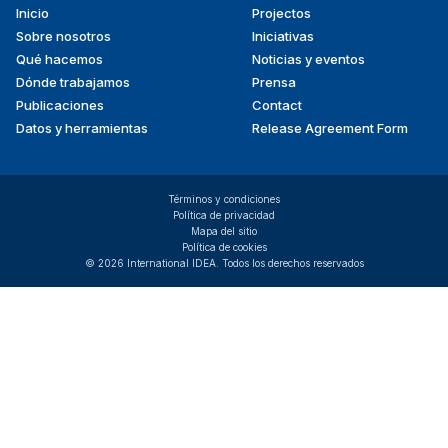
Inicio
Projectos
Footer
Sobre nosotros
Iniciativas
menu
Qué hacemos
Noticias y eventos
Dónde trabajamos
Prensa
Publicaciones
Contact
Datos y herramientas
Release Agreement Form
Términos y condiciones
Política de privacidad
Mapa del sitio
Política de cookies
© 2026 International IDEA. Todos los derechos reservados