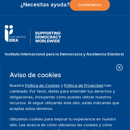
¿Necesitas ayuda?
Contáctenos
Instituto Internacional para la Democracia y Asistencia Electoral
(IDEA Internacional)
Dirección:
Strömsborgsbron 1
Aviso de cookies
SE-103 34 Estocolmo
Suecia
Nuestra
Política de Cookies
y
Política de Privacidad
han
Teléfono
+46 8 698 37 00
cambiado. Por favor, léelas para entender tus derechos y
obligaciones, incluyendo cómo puedes utilizar nuestros
recursos. Al seguir utilizando este sitio, estás indicando que
Inicio
Projectos
Footer
aceptas estos términos.
Sobre nosotros
Iniciativas
menu
Qué hacemos
Noticias y eventos
Utilizamos cookies para mejorar tu experiencia en nuestro
Dónde trabajamos
Prensa
sitio. Lee acerca de cómo utilizamos las cookies y cómo