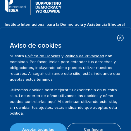
Instituto Internacional para la Democracia y Asistencia Electoral
(IDEA Internacional)
Dirección:
Strömsborgsbron 1
Aviso de cookies
SE-103 34 Estocolmo
Suecia
Nuestra
Política de Cookies
y
Política de Privacidad
han
Teléfono
+46 8 698 37 00
cambiado. Por favor, léelas para entender tus derechos y
obligaciones, incluyendo cómo puedes utilizar nuestros
recursos. Al seguir utilizando este sitio, estás indicando que
Inicio
Projectos
Footer
aceptas estos términos.
Sobre nosotros
Iniciativas
menu
Qué hacemos
Noticias y eventos
Utilizamos cookies para mejorar tu experiencia en nuestro
Dónde trabajamos
Prensa
sitio. Lee acerca de cómo utilizamos las cookies y cómo
Publicaciones
Contact
puedes controlarlas aquí. Al continuar utilizando este sitio,
sin cambiar tus ajustes, estás indicando que aceptas esta
Datos y herramientas
Release Agreement Form
política.
Términos y condiciones
Aceptar todas las
Configurar