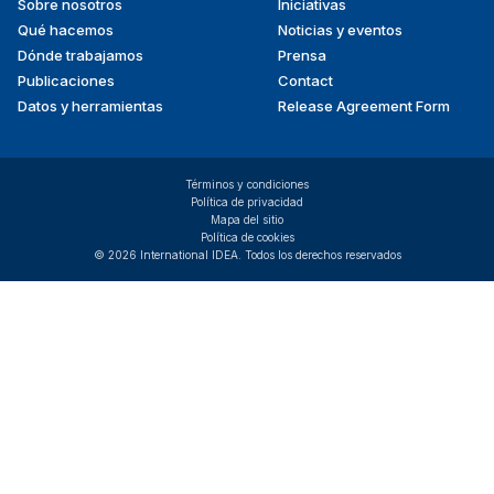
Sobre nosotros
Iniciativas
menu
Qué hacemos
Noticias y eventos
Dónde trabajamos
Prensa
Publicaciones
Contact
Datos y herramientas
Release Agreement Form
Términos y condiciones
Política de privacidad
Mapa del sitio
Política de cookies
© 2026 International IDEA. Todos los derechos reservados