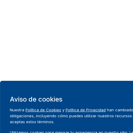
Aviso de cookies
Nuestra
Política de Cookies
y
Política de Privacidad
han cambiado.
obligaciones, incluyendo cómo puedes utilizar nuestros recursos. A
aceptas estos términos.
Utilizamos cookies para mejorar tu experiencia en nuestro sitio.