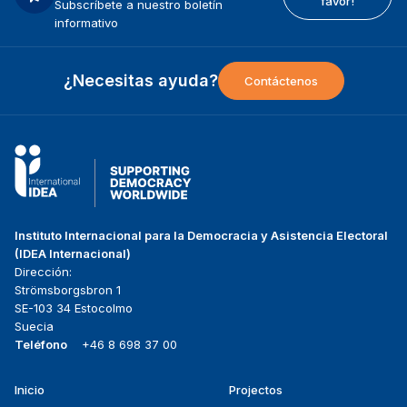
favor!
Subscríbete a nuestro boletín
informativo
¿Necesitas ayuda?
Contáctenos
Instituto Internacional para la Democracia y Asistencia Electoral
(IDEA Internacional)
Dirección:
Strömsborgsbron 1
SE-103 34 Estocolmo
Suecia
Teléfono
+46 8 698 37 00
Inicio
Projectos
Footer