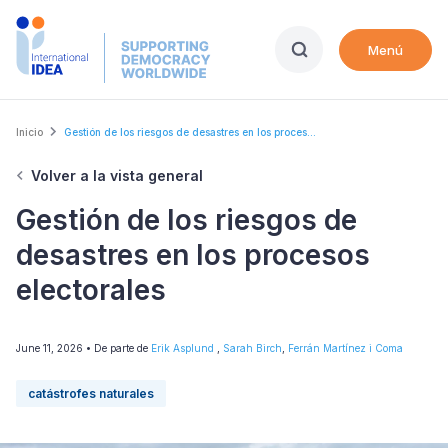
Skip
to
Menú
main
content
Breadcrumb
Inicio
Gestión de los riesgos de desastres en los proces...
Volver a la vista general
Gestión de los riesgos de
desastres en los procesos
electorales
June 11, 2026
• De parte de
Erik Asplund
,
Sarah Birch
,
Ferrán Martínez i Coma
catástrofes naturales