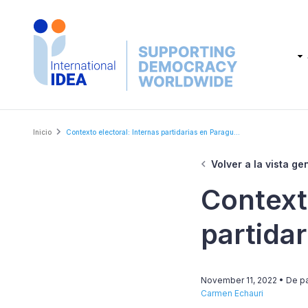
Skip
to
main
Main
content
navig
Breadcrumb
Inicio
Contexto electoral: Internas partidarias en Paragu...
Volver a la vista ge
Contexto
partida
November 11, 2022
• De p
Carmen Echauri