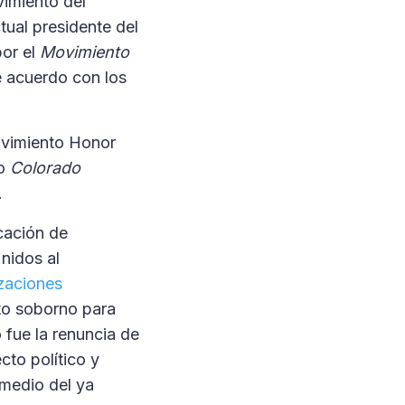
vimiento del
tual presidente del
por el
Movimiento
 acuerdo con los
movimiento Honor
to
Colorado
.
icación de
nidos al
zaciones
to soborno para
 fue la renuncia de
cto político y
 medio del ya