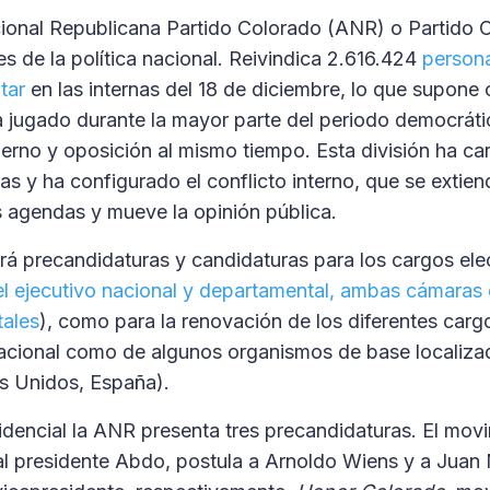
ional Republicana Partido Colorado (ANR) o Partido 
es de la política nacional. Reivindica 2.616.424
persona
otar
en las internas del 18 de diciembre, lo que supone c
jugado durante la mayor parte del periodo democrátic
ierno y oposición al mismo tiempo. Esta división ha ca
as y ha configurado el conflicto interno, que se extiend
s agendas y mueve la opinión pública.
ará precandidaturas y candidaturas para los cargos ele
el ejecutivo nacional y departamental, ambas cámaras 
tales
), como para la renovación de los diferentes carg
 nacional como de algunos organismos de base localizad
s Unidos, España).
idencial la ANR presenta tres precandidaturas. El mov
 al presidente Abdo, postula a Arnoldo Wiens y a Juan