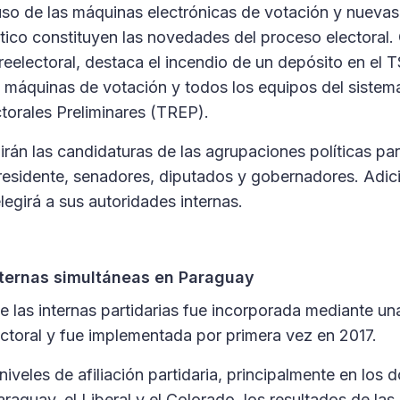
l uso de las máquinas electrónicas de votación y nuevas
ítico constituyen las novedades del proceso electora
reelectoral, destaca el incendio de un depósito en el
 máquinas de votación y todos los equipos del sistem
torales Preliminares (TREP).
nirán las candidaturas de las agrupaciones políticas pa
residente, senadores, diputados y gobernadores. Adic
legirá a sus autoridades internas.
nternas simultáneas en Paraguay
 las internas partidarias fue incorporada mediante una
ctoral y fue implementada por primera vez en 2017.
niveles de afiliación partidaria, principalmente en los 
araguay, el Liberal y el Colorado, los resultados de las