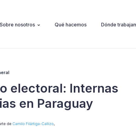
Sobre nosotros
Qué hacemos
Dónde trabaja
ation
neral
 electoral: Internas
rias en Paraguay
arte de
Camilo Filártiga-Callizo
,