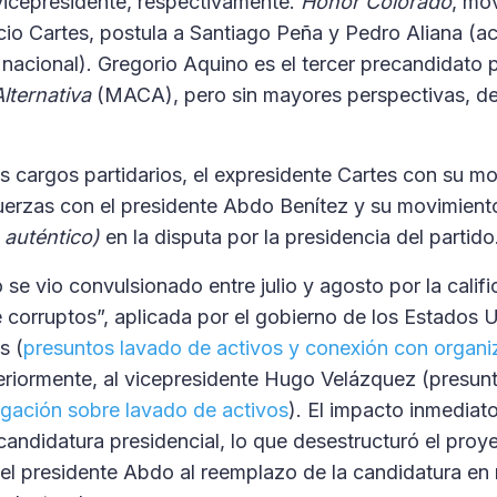
vicepresidente, respectivamente.
Honor Colorado
, mo
io Cartes, postula a Santiago Peña y Pedro Aliana (ac
 nacional). Gregorio Aquino es el tercer precandidato 
lternativa
(MACA), pero sin mayores perspectivas, de
los cargos partidarios, el expresidente Cartes con su 
uerzas con el presidente Abdo Benítez y su movimien
 auténtico)
en la disputa por la presidencia del partido
o se vio convulsionado entre julio y agosto por la calif
e corruptos”, aplicada por el gobierno de los Estados U
s (
presuntos lavado de activos y conexión con organi
teriormente, al vicepresidente Hugo Velázquez (presun
igación sobre lavado de activos
). El impacto inmediato
andidatura presidencial, lo que desestructuró el proye
del presidente Abdo al reemplazo de la candidatura en