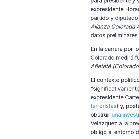
para presidente y 
expresidente Horac
partido y diputado
Alianza Colorada A
datos preliminares.
En la carrera por 
Colorado medirá f
Añeteté (Colorado
El contexto polític
“significativament
expresidente Carte
terroristas
) y, pos
obstruir
una invest
Velázquez a la prec
obligó al entorno 