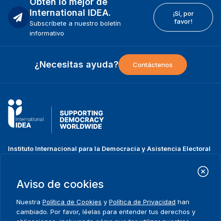
Obtén lo mejor de
International IDEA.
¡Sí, por
favor!
Subscríbete a nuestro boletín
informativo
¿Necesitas ayuda?
Contáctenos
Instituto Internacional para la Democracia y Asistencia Electoral
(IDEA Internacional)
Dirección:
Strömsborgsbron 1
Aviso de cookies
SE-103 34 Estocolmo
Suecia
Nuestra
Política de Cookies
y
Política de Privacidad
han
Teléfono
+46 8 698 37 00
cambiado. Por favor, léelas para entender tus derechos y